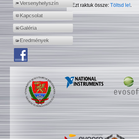
Versenyhelyszín
Ezt raktuk össze:
Töltsd le!
.
Kapcsolat
Galéria
Eredmények