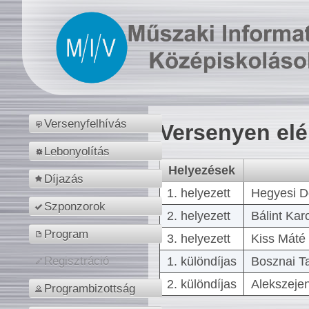
Versenyfelhívás
Versenyen el
Lebonyolítás
Helyezések
Díjazás
1. helyezett
Hegyesi D
Szponzorok
2. helyezett
Bálint Kar
Program
3. helyezett
Kiss Máté 
1. különdíjas
Bosznai T
Regisztráció
2. különdíjas
Alekszejen
Programbizottság