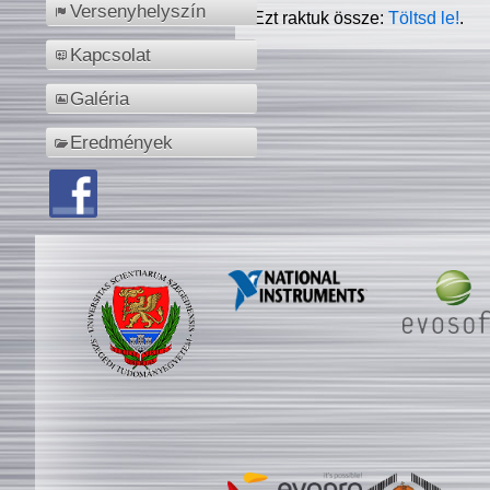
Versenyhelyszín
Ezt raktuk össze:
Töltsd le!
.
Kapcsolat
Galéria
Eredmények