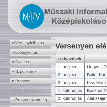
Versenyfelhívás
Versenyen el
Lebonyolítás
Helyezések
Díjazás
1. helyezett
Hegyesi D
Szponzorok
2. helyezett
Bálint Kar
Program
3. helyezett
Kiss Máté 
1. különdíjas
Bosznai T
Regisztráció
2. különdíjas
Alekszejen
Programbizottság