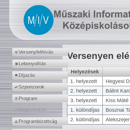
Versenyfelhívás
Versenyen el
Lebonyolítás
Helyezések
Díjazás
1. helyezett
Hegyesi D
Szponzorok
2. helyezett
Bálint Kar
Program
3. helyezett
Kiss Máté 
1. különdíjas
Bosznai T
Regisztráció
2. különdíjas
Alekszejen
Programbizottság