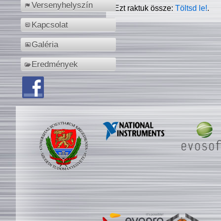
Versenyhelyszín
Ezt raktuk össze:
Töltsd le!
.
Kapcsolat
Galéria
Eredmények