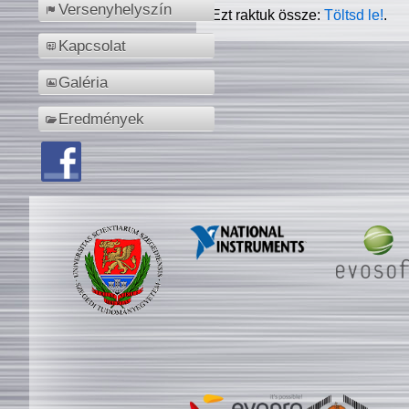
Versenyhelyszín
Ezt raktuk össze:
Töltsd le!
.
Kapcsolat
Galéria
Eredmények