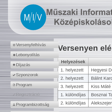
Versenyfelhívás
Versenyen el
Lebonyolítás
Helyezések
Díjazás
1. helyezett
Hegyesi D
Szponzorok
2. helyezett
Bálint Kar
Program
3. helyezett
Kiss Máté 
1. különdíjas
Bosznai T
Regisztráció
2. különdíjas
Alekszejen
Programbizottság