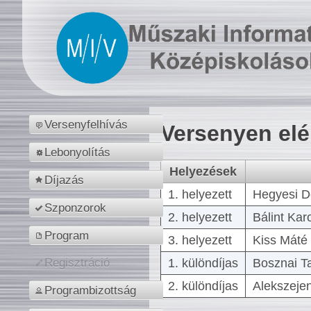
Versenyfelhívás
Versenyen el
Lebonyolítás
Helyezések
Díjazás
1. helyezett
Hegyesi D
Szponzorok
2. helyezett
Bálint Kar
Program
3. helyezett
Kiss Máté 
1. különdíjas
Bosznai T
Regisztráció
2. különdíjas
Alekszejen
Programbizottság