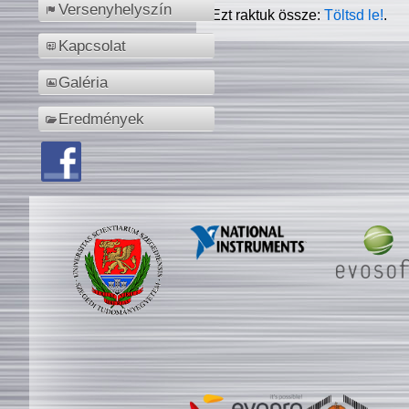
Versenyhelyszín
Ezt raktuk össze:
Töltsd le!
.
Kapcsolat
Galéria
Eredmények