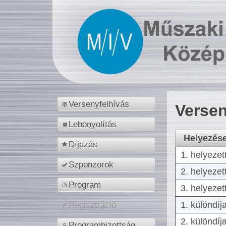
Versenyfelhívás
Versen
Lebonyolítás
Helyezés
Díjazás
1. helyezet
Szponzorok
2. helyezet
Program
3. helyezet
1. különdíj
Regisztráció
2. különdíj
Programbizottság