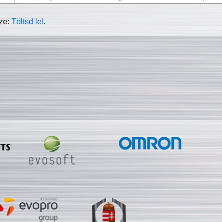
sze:
Töltsd le!
.