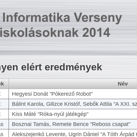
yen elért eredmények
ek
Név
t
Hegyesi Donát "Pókerező Robot"
t
Bálint Karola, Gilizce Kristóf, Sebők Attila "A XXI.
t
Kiss Máté "Róka-nyúl játékgép"
as
Bosznai Tamás, Remete Bence "Reboss csapat"
as
Alekszejenkó Levente, Ugrin Dániel "A Tóth Árpád 