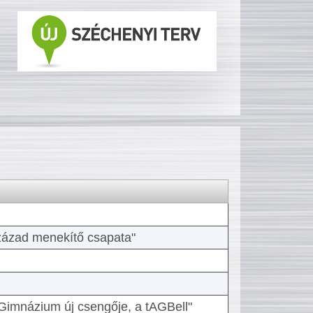
 század menekítő csapata"
Gimnázium új csengője, a tAGBell"