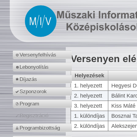
Versenyfelhívás
Versenyen el
Lebonyolítás
Helyezések
Díjazás
1. helyezett
Hegyesi D
Szponzorok
2. helyezett
Bálint Kar
Program
3. helyezett
Kiss Máté 
1. különdíjas
Bosznai T
Regisztráció
2. különdíjas
Alekszejen
Programbizottság