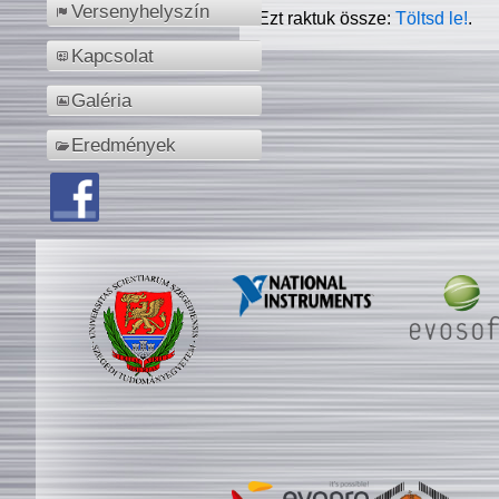
Versenyhelyszín
Ezt raktuk össze:
Töltsd le!
.
Kapcsolat
Galéria
Eredmények