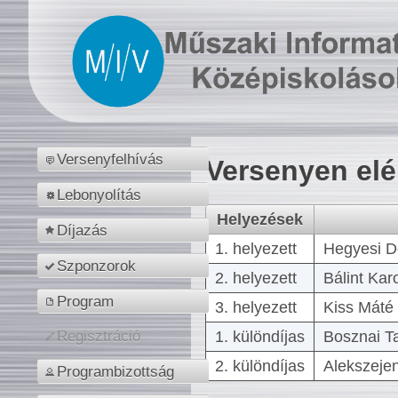
Versenyfelhívás
Versenyen el
Lebonyolítás
Helyezések
Díjazás
1. helyezett
Hegyesi D
Szponzorok
2. helyezett
Bálint Kar
Program
3. helyezett
Kiss Máté 
1. különdíjas
Bosznai T
Regisztráció
2. különdíjas
Alekszejen
Programbizottság