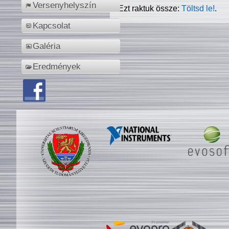
Versenyhelyszín
Ezt raktuk össze:
Töltsd le!
.
Kapcsolat
Galéria
Eredmények