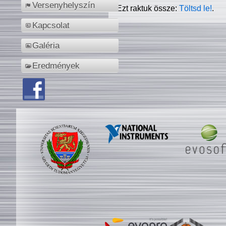
Versenyhelyszín
Ezt raktuk össze:
Töltsd le!
.
Kapcsolat
Galéria
Eredmények