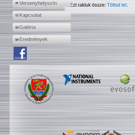
Versenyhelyszín
Ezt raktuk össze:
Töltsd le!
.
Kapcsolat
Galéria
Eredmények