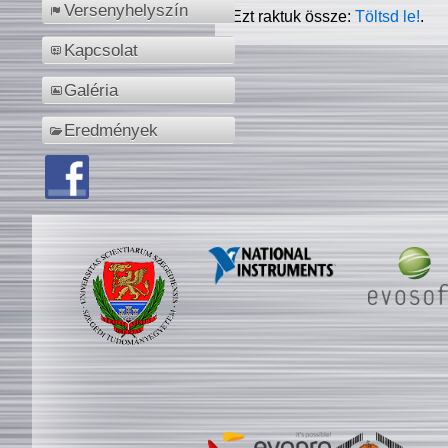
Versenyhelyszín
Ezt raktuk össze:
Töltsd le!
.
Kapcsolat
Galéria
Eredmények