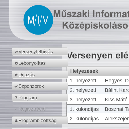
Versenyfelhívás
Versenyen el
Lebonyolítás
Helyezések
Díjazás
1. helyezett
Hegyesi D
Szponzorok
2. helyezett
Bálint Kar
Program
3. helyezett
Kiss Máté 
1. különdíjas
Bosznai T
Regisztráció
2. különdíjas
Alekszejen
Programbizottság