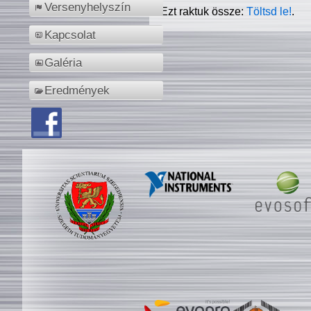
Versenyhelyszín
Ezt raktuk össze:
Töltsd le!
.
Kapcsolat
Galéria
Eredmények