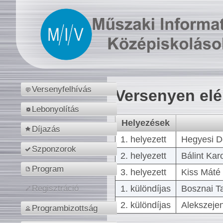
Versenyfelhívás
Versenyen el
Lebonyolítás
Helyezések
Díjazás
1. helyezett
Hegyesi D
Szponzorok
2. helyezett
Bálint Kar
Program
3. helyezett
Kiss Máté 
1. különdíjas
Bosznai T
Regisztráció
2. különdíjas
Alekszejen
Programbizottság