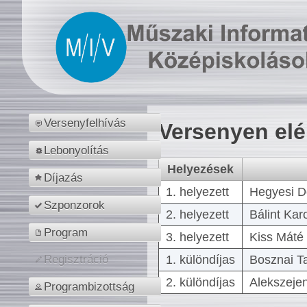
Versenyfelhívás
Versenyen el
Lebonyolítás
Helyezések
Díjazás
1. helyezett
Hegyesi D
Szponzorok
2. helyezett
Bálint Kar
Program
3. helyezett
Kiss Máté 
1. különdíjas
Bosznai T
Regisztráció
2. különdíjas
Alekszejen
Programbizottság