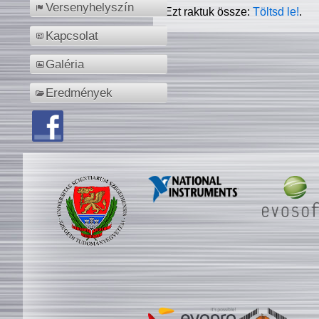
Versenyhelyszín
Ezt raktuk össze:
Töltsd le!
.
Kapcsolat
Galéria
Eredmények