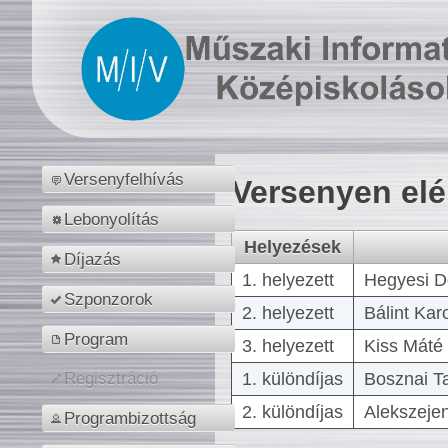
Versenyfelhívás
Versenyen el
Lebonyolítás
Helyezések
Díjazás
1. helyezett
Hegyesi D
Szponzorok
2. helyezett
Bálint Kar
Program
3. helyezett
Kiss Máté 
1. különdíjas
Bosznai T
Regisztráció
2. különdíjas
Alekszejen
Programbizottság