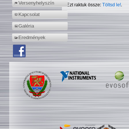
Versenyhelyszín
Ezt raktuk össze:
Töltsd le!
.
Kapcsolat
Galéria
Eredmények