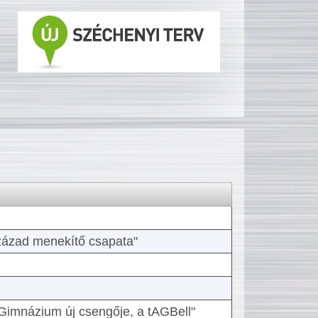
 század menekítő csapata"
Gimnázium új csengője, a tAGBell"