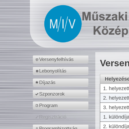
Versenyfelhívás
Versen
Lebonyolítás
Helyezés
Díjazás
1. helyezet
Szponzorok
2. helyezet
Program
3. helyezet
1. különdíj
Regisztráció
2. különdíj
Programbizottság