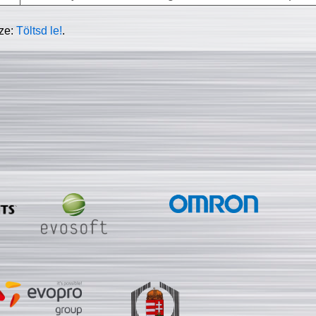
sze:
Töltsd le!
.