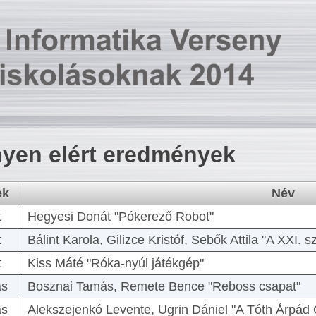
yen elért eredmények
ek
Név
t
Hegyesi Donát "Pókerező Robot"
t
Bálint Karola, Gilizce Kristóf, Sebők Attila "A XXI.
t
Kiss Máté "Róka-nyúl játékgép"
as
Bosznai Tamás, Remete Bence "Reboss csapat"
as
Alekszejenkó Levente, Ugrin Dániel "A Tóth Árpád 