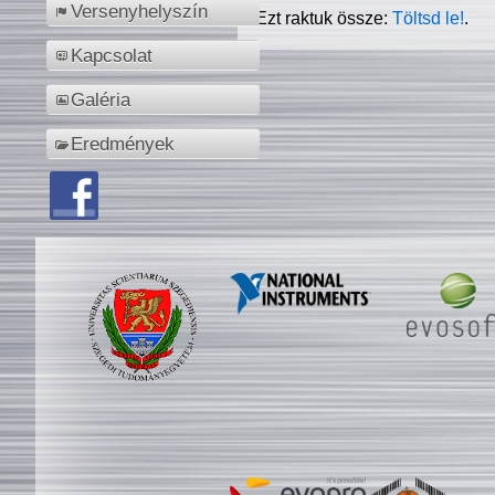
Versenyhelyszín
Ezt raktuk össze:
Töltsd le!
.
Kapcsolat
Galéria
Eredmények