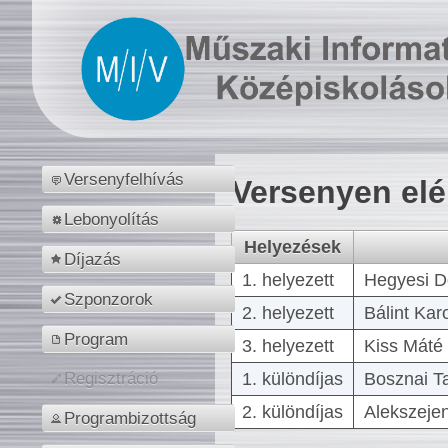
Versenyfelhívás
Versenyen el
Lebonyolítás
Helyezések
Díjazás
1. helyezett
Hegyesi D
Szponzorok
2. helyezett
Bálint Kar
Program
3. helyezett
Kiss Máté 
1. különdíjas
Bosznai T
Regisztráció
2. különdíjas
Alekszejen
Programbizottság