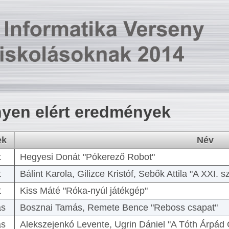
yen elért eredmények
ek
Név
t
Hegyesi Donát "Pókerező Robot"
t
Bálint Karola, Gilizce Kristóf, Sebők Attila "A XXI.
t
Kiss Máté "Róka-nyúl játékgép"
as
Bosznai Tamás, Remete Bence "Reboss csapat"
as
Alekszejenkó Levente, Ugrin Dániel "A Tóth Árpád 