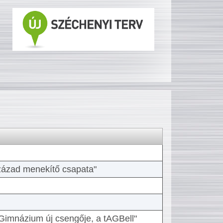
 század menekítő csapata"
Gimnázium új csengője, a tAGBell"