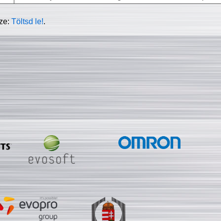
sze:
Töltsd le!
.