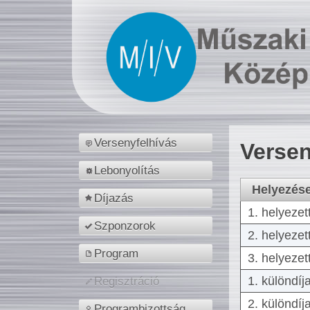
Versenyfelhívás
Versen
Lebonyolítás
Helyezés
Díjazás
1. helyezet
Szponzorok
2. helyezet
Program
3. helyezet
1. különdíj
Regisztráció
2. különdíj
Programbizottság