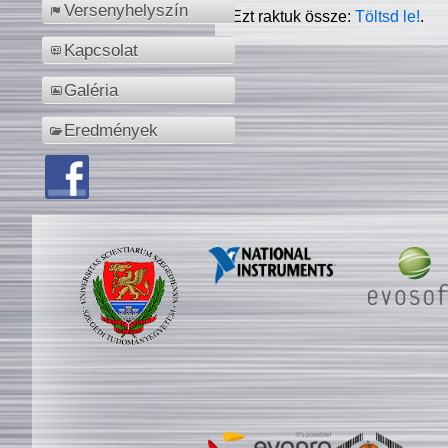
Versenyhelyszín
Ezt raktuk össze:
Töltsd le!
.
Kapcsolat
Galéria
Eredmények