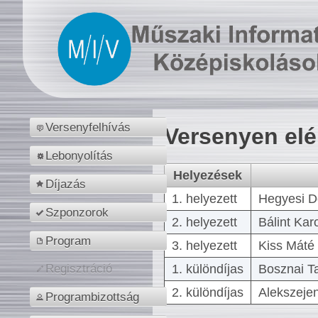
Versenyfelhívás
Versenyen el
Lebonyolítás
Helyezések
Díjazás
1. helyezett
Hegyesi D
Szponzorok
2. helyezett
Bálint Kar
Program
3. helyezett
Kiss Máté 
1. különdíjas
Bosznai T
Regisztráció
2. különdíjas
Alekszejen
Programbizottság