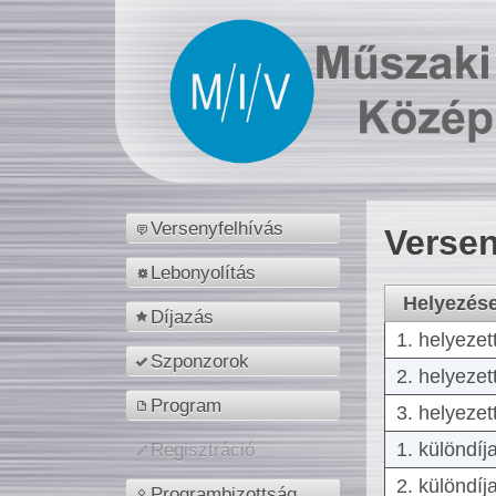
Versenyfelhívás
Versen
Lebonyolítás
Helyezés
Díjazás
1. helyezet
Szponzorok
2. helyezet
Program
3. helyezet
1. különdíj
Regisztráció
2. különdíj
Programbizottság