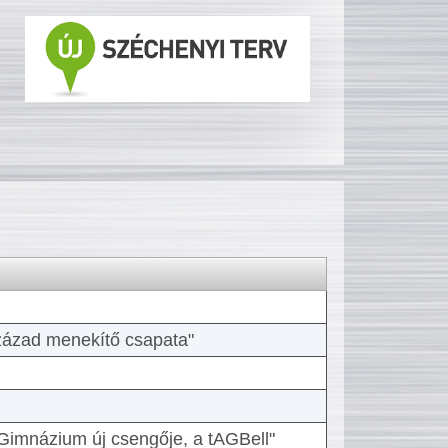
 század menekítő csapata"
Gimnázium új csengője, a tAGBell"