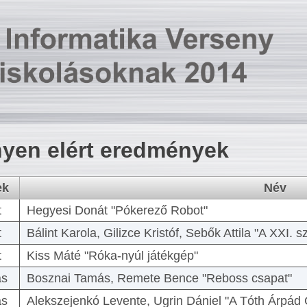
yen elért eredmények
ek
Név
t
Hegyesi Donát "Pókerező Robot"
t
Bálint Karola, Gilizce Kristóf, Sebők Attila "A XXI.
t
Kiss Máté "Róka-nyúl játékgép"
as
Bosznai Tamás, Remete Bence "Reboss csapat"
as
Alekszejenkó Levente, Ugrin Dániel "A Tóth Árpád 