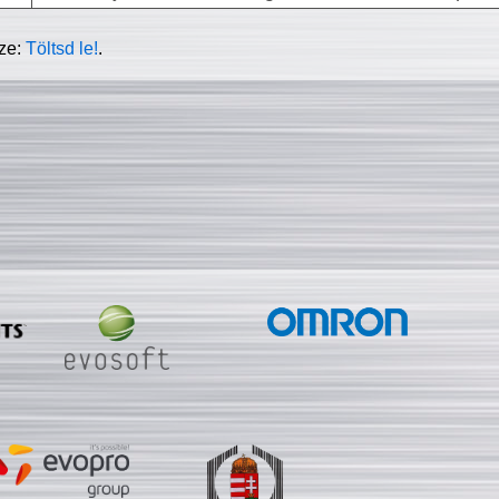
sze:
Töltsd le!
.