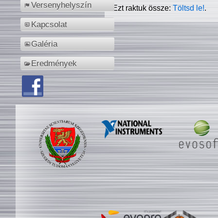
Versenyhelyszín
Ezt raktuk össze:
Töltsd le!
.
Kapcsolat
Galéria
Eredmények