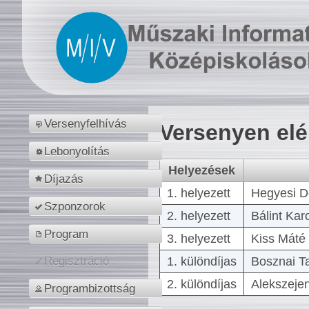
Versenyfelhívás
Versenyen el
Lebonyolítás
Helyezések
Díjazás
1. helyezett
Hegyesi D
Szponzorok
2. helyezett
Bálint Kar
Program
3. helyezett
Kiss Máté 
1. különdíjas
Bosznai T
Regisztráció
2. különdíjas
Alekszejen
Programbizottság