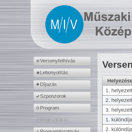
Versenyfelhívás
Versen
Lebonyolítás
Helyezés
Díjazás
1. helyezet
Szponzorok
2. helyezet
Program
3. helyezet
1. különdíj
Regisztráció
2. különdíj
Programbizottság