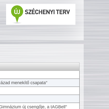
 század menekítő csapata"
Gimnázium új csengője, a tAGBell"