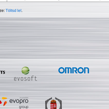
sze:
Töltsd le!
.