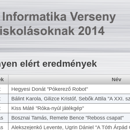
yen elért eredmények
ek
Név
t
Hegyesi Donát "Pókerező Robot"
t
Bálint Karola, Gilizce Kristóf, Sebők Attila "A XXI.
t
Kiss Máté "Róka-nyúl játékgép"
as
Bosznai Tamás, Remete Bence "Reboss csapat"
as
Alekszejenkó Levente, Ugrin Dániel "A Tóth Árpád 