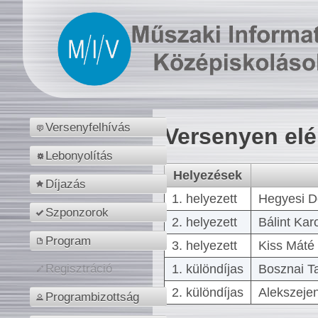
Versenyfelhívás
Versenyen el
Lebonyolítás
Helyezések
Díjazás
1. helyezett
Hegyesi D
Szponzorok
2. helyezett
Bálint Kar
Program
3. helyezett
Kiss Máté 
1. különdíjas
Bosznai T
Regisztráció
2. különdíjas
Alekszejen
Programbizottság