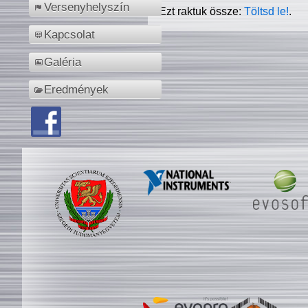
Versenyhelyszín
Ezt raktuk össze:
Töltsd le!
.
Kapcsolat
Galéria
Eredmények