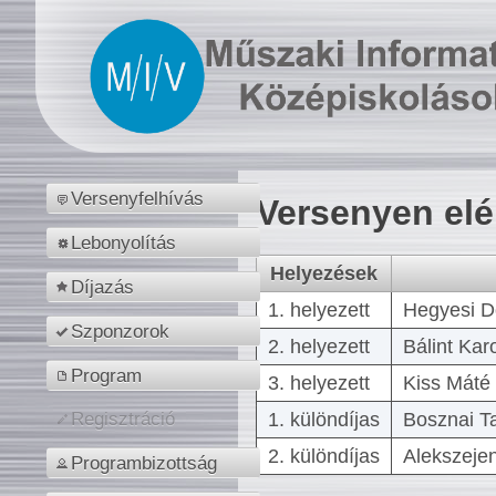
Versenyfelhívás
Versenyen el
Lebonyolítás
Helyezések
Díjazás
1. helyezett
Hegyesi D
Szponzorok
2. helyezett
Bálint Kar
Program
3. helyezett
Kiss Máté 
1. különdíjas
Bosznai T
Regisztráció
2. különdíjas
Alekszejen
Programbizottság