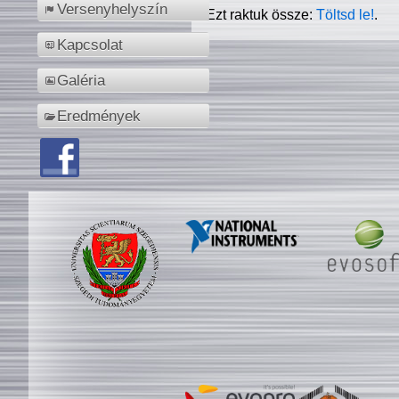
Versenyhelyszín
Ezt raktuk össze:
Töltsd le!
.
Kapcsolat
Galéria
Eredmények