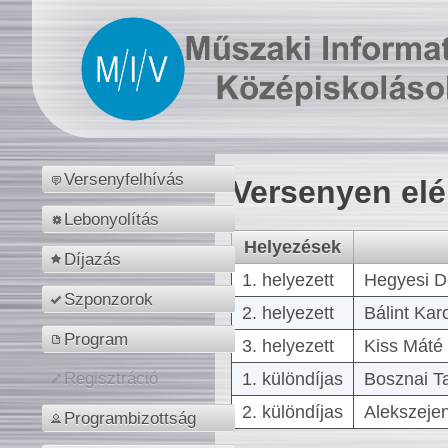
Versenyfelhívás
Versenyen el
Lebonyolítás
Helyezések
Díjazás
1. helyezett
Hegyesi D
Szponzorok
2. helyezett
Bálint Kar
Program
3. helyezett
Kiss Máté 
1. különdíjas
Bosznai T
Regisztráció
2. különdíjas
Alekszejen
Programbizottság