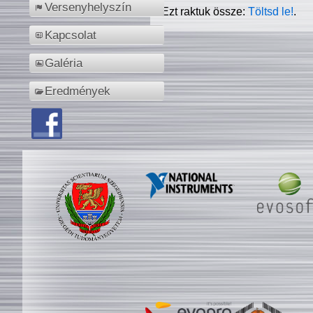
Versenyhelyszín
Ezt raktuk össze:
Töltsd le!
.
Kapcsolat
Galéria
Eredmények