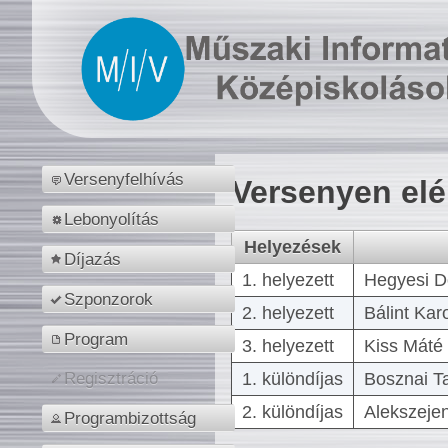
Versenyfelhívás
Versenyen el
Lebonyolítás
Helyezések
Díjazás
1. helyezett
Hegyesi D
Szponzorok
2. helyezett
Bálint Kar
Program
3. helyezett
Kiss Máté 
1. különdíjas
Bosznai T
Regisztráció
2. különdíjas
Alekszejen
Programbizottság