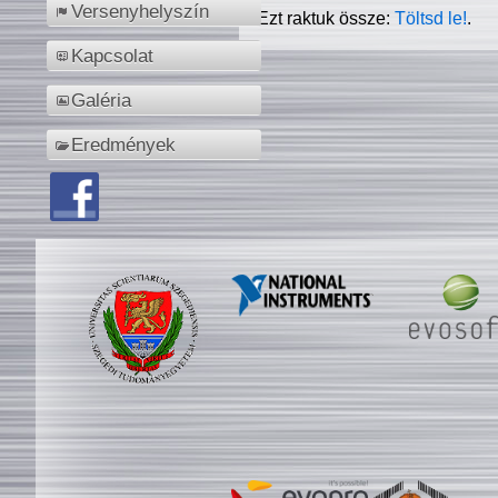
Versenyhelyszín
Ezt raktuk össze:
Töltsd le!
.
Kapcsolat
Galéria
Eredmények