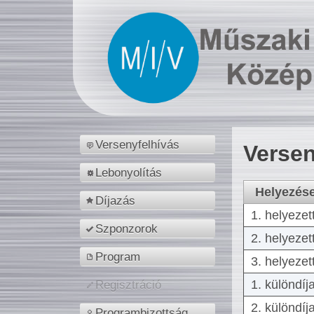
Versenyfelhívás
Versen
Lebonyolítás
Helyezés
Díjazás
1. helyezet
Szponzorok
2. helyezet
Program
3. helyezet
1. különdíj
Regisztráció
2. különdíj
Programbizottság