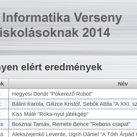
yen elért eredmények
ek
Név
t
Hegyesi Donát "Pókerező Robot"
t
Bálint Karola, Gilizce Kristóf, Sebők Attila "A XXI.
t
Kiss Máté "Róka-nyúl játékgép"
as
Bosznai Tamás, Remete Bence "Reboss csapat"
as
Alekszejenkó Levente, Ugrin Dániel "A Tóth Árpád 