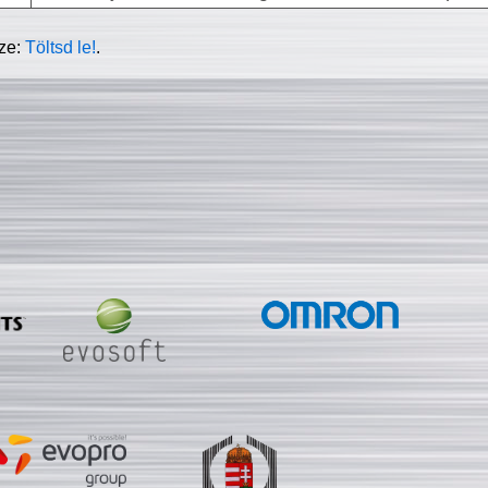
sze:
Töltsd le!
.