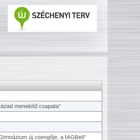
 század menekítő csapata"
Gimnázium új csengője, a tAGBell"