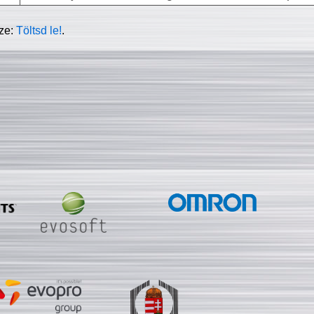
sze:
Töltsd le!
.