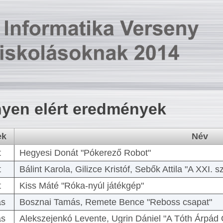
yen elért eredmények
ek
Név
t
Hegyesi Donát "Pókerező Robot"
t
Bálint Karola, Gilizce Kristóf, Sebők Attila "A XXI.
t
Kiss Máté "Róka-nyúl játékgép"
as
Bosznai Tamás, Remete Bence "Reboss csapat"
as
Alekszejenkó Levente, Ugrin Dániel "A Tóth Árpád 