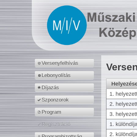
Versenyfelhívás
Versen
Lebonyolítás
Helyezés
Díjazás
1. helyezet
Szponzorok
2. helyezet
Program
3. helyezet
1. különdíj
Regisztráció
2. különdíj
Programbizottság