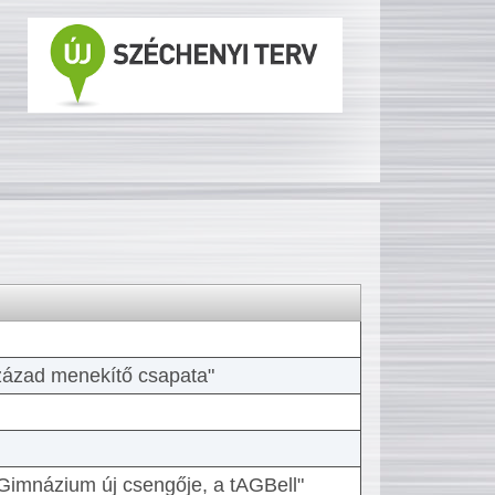
 század menekítő csapata"
Gimnázium új csengője, a tAGBell"