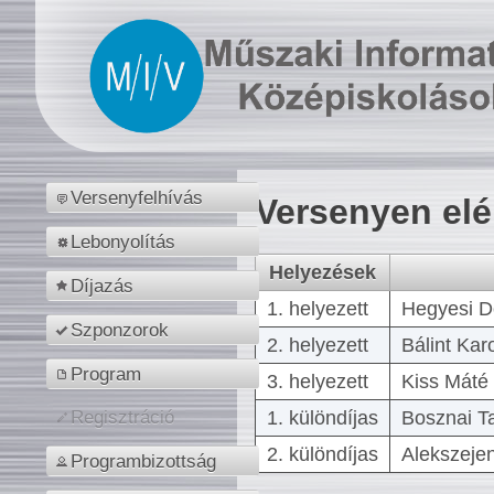
Versenyfelhívás
Versenyen el
Lebonyolítás
Helyezések
Díjazás
1. helyezett
Hegyesi D
Szponzorok
2. helyezett
Bálint Kar
Program
3. helyezett
Kiss Máté 
1. különdíjas
Bosznai T
Regisztráció
2. különdíjas
Alekszejen
Programbizottság