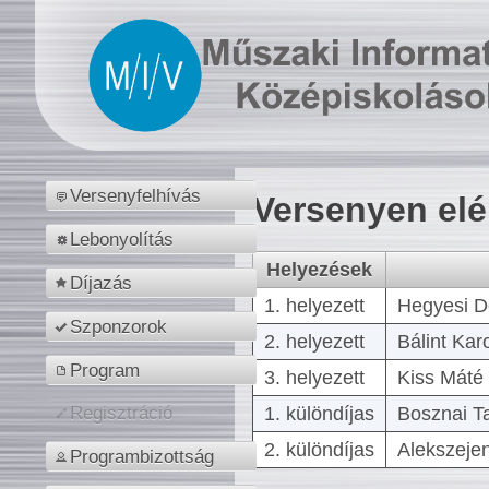
Versenyfelhívás
Versenyen el
Lebonyolítás
Helyezések
Díjazás
1. helyezett
Hegyesi D
Szponzorok
2. helyezett
Bálint Kar
Program
3. helyezett
Kiss Máté 
1. különdíjas
Bosznai T
Regisztráció
2. különdíjas
Alekszejen
Programbizottság