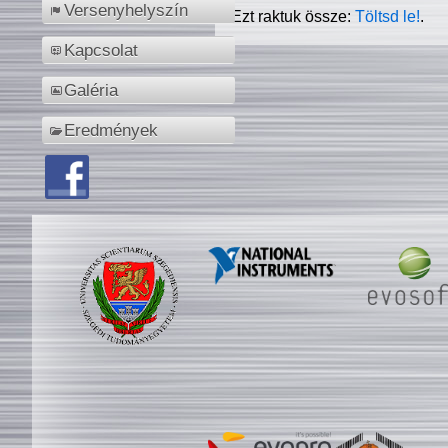
Versenyhelyszín
Ezt raktuk össze:
Töltsd le!
.
Kapcsolat
Galéria
Eredmények