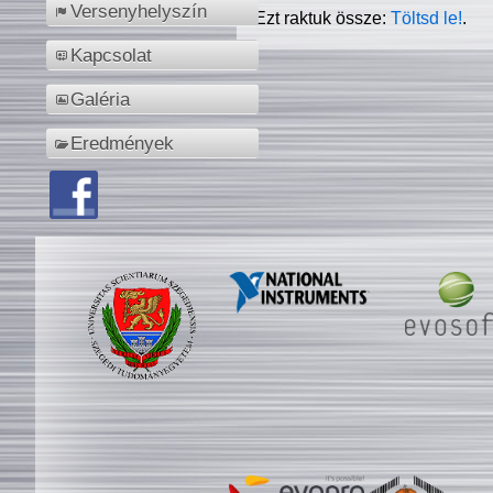
Versenyhelyszín
Ezt raktuk össze:
Töltsd le!
.
Kapcsolat
Galéria
Eredmények