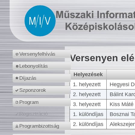
Versenyfelhívás
Versenyen el
Lebonyolítás
Helyezések
Díjazás
1. helyezett
Hegyesi D
Szponzorok
2. helyezett
Bálint Kar
Program
3. helyezett
Kiss Máté 
1. különdíjas
Bosznai T
Regisztráció
2. különdíjas
Alekszejen
Programbizottság