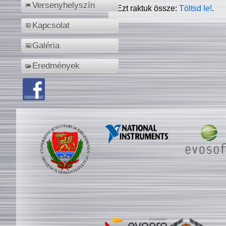
Versenyhelyszín
Ezt raktuk össze:
Töltsd le!
.
Kapcsolat
Galéria
Eredmények