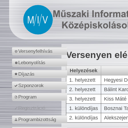
Versenyfelhívás
Versenyen el
Lebonyolítás
Helyezések
Díjazás
1. helyezett
Hegyesi D
Szponzorok
2. helyezett
Bálint Kar
Program
3. helyezett
Kiss Máté 
1. különdíjas
Bosznai T
Regisztráció
2. különdíjas
Alekszejen
Programbizottság