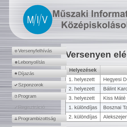
Versenyfelhívás
Versenyen el
Lebonyolítás
Helyezések
Díjazás
1. helyezett
Hegyesi D
Szponzorok
2. helyezett
Bálint Kar
Program
3. helyezett
Kiss Máté 
1. különdíjas
Bosznai T
Regisztráció
2. különdíjas
Alekszejen
Programbizottság