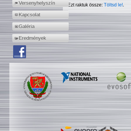
Versenyhelyszín
Ezt raktuk össze:
Töltsd le!
.
Kapcsolat
Galéria
Eredmények