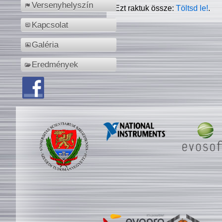
Versenyhelyszín
Ezt raktuk össze:
Töltsd le!
.
Kapcsolat
Galéria
Eredmények