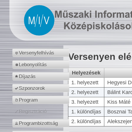
Versenyfelhívás
Versenyen el
Lebonyolítás
Helyezések
Díjazás
1. helyezett
Hegyesi D
Szponzorok
2. helyezett
Bálint Kar
Program
3. helyezett
Kiss Máté 
1. különdíjas
Bosznai T
Regisztráció
2. különdíjas
Alekszejen
Programbizottság