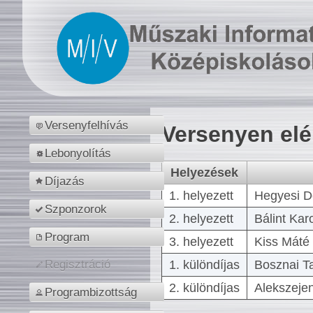
Versenyfelhívás
Versenyen el
Lebonyolítás
Helyezések
Díjazás
1. helyezett
Hegyesi D
Szponzorok
2. helyezett
Bálint Kar
Program
3. helyezett
Kiss Máté 
1. különdíjas
Bosznai T
Regisztráció
2. különdíjas
Alekszejen
Programbizottság