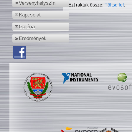
Versenyhelyszín
Ezt raktuk össze:
Töltsd le!
.
Kapcsolat
Galéria
Eredmények