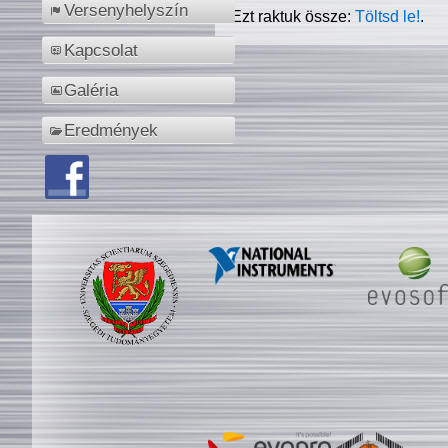
Versenyhelyszín
Ezt raktuk össze:
Töltsd le!
.
Kapcsolat
Galéria
Eredmények