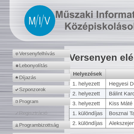
Versenyfelhívás
Versenyen el
Lebonyolítás
Helyezések
Díjazás
1. helyezett
Hegyesi D
Szponzorok
2. helyezett
Bálint Kar
Program
3. helyezett
Kiss Máté 
1. különdíjas
Bosznai T
Regisztráció
2. különdíjas
Alekszejen
Programbizottság