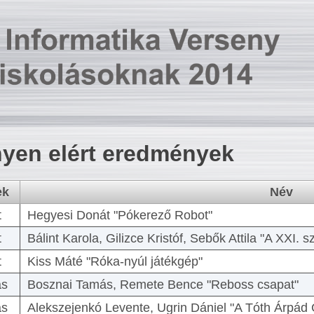
yen elért eredmények
ek
Név
t
Hegyesi Donát "Pókerező Robot"
t
Bálint Karola, Gilizce Kristóf, Sebők Attila "A XXI.
t
Kiss Máté "Róka-nyúl játékgép"
as
Bosznai Tamás, Remete Bence "Reboss csapat"
as
Alekszejenkó Levente, Ugrin Dániel "A Tóth Árpád 