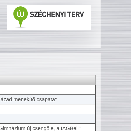
 század menekítő csapata"
Gimnázium új csengője, a tAGBell"