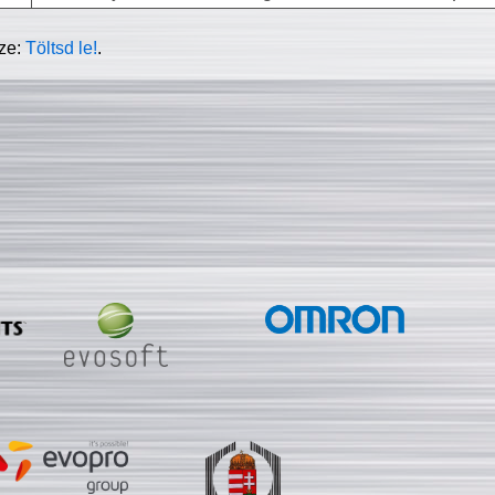
sze:
Töltsd le!
.