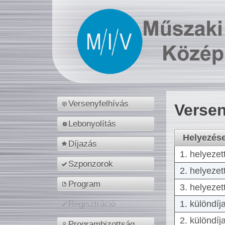
Versenyfelhívás
Versen
Lebonyolítás
Helyezés
Díjazás
1. helyezet
Szponzorok
2. helyezet
Program
3. helyezet
1. különdíj
Regisztráció
2. különdíj
Programbizottság