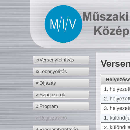
Versenyfelhívás
Versen
Lebonyolítás
Helyezés
Díjazás
1. helyezet
Szponzorok
2. helyezet
Program
3. helyezet
1. különdíj
Regisztráció
2. különdíj
Programbizottság