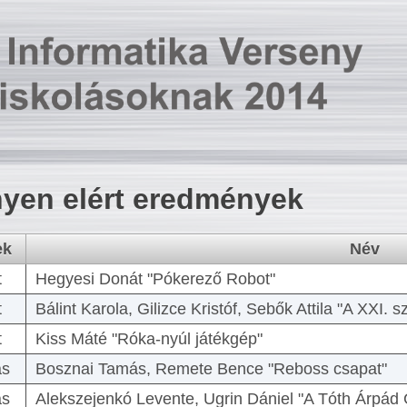
yen elért eredmények
ek
Név
t
Hegyesi Donát "Pókerező Robot"
t
Bálint Karola, Gilizce Kristóf, Sebők Attila "A XXI.
t
Kiss Máté "Róka-nyúl játékgép"
as
Bosznai Tamás, Remete Bence "Reboss csapat"
as
Alekszejenkó Levente, Ugrin Dániel "A Tóth Árpád 