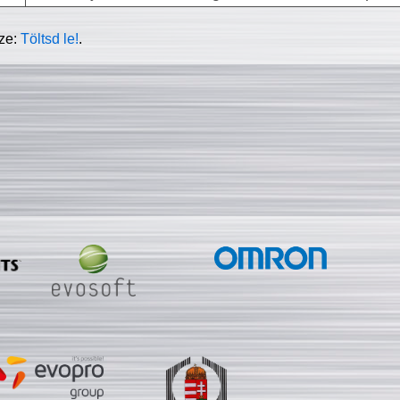
sze:
Töltsd le!
.