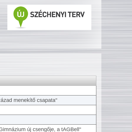
 század menekítő csapata"
Gimnázium új csengője, a tAGBell"