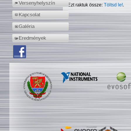
Versenyhelyszín
Ezt raktuk össze:
Töltsd le!
.
Kapcsolat
Galéria
Eredmények