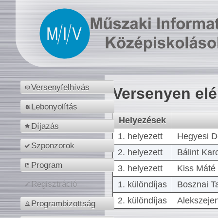
Versenyfelhívás
Versenyen el
Lebonyolítás
Helyezések
Díjazás
1. helyezett
Hegyesi D
Szponzorok
2. helyezett
Bálint Kar
Program
3. helyezett
Kiss Máté 
1. különdíjas
Bosznai T
Regisztráció
2. különdíjas
Alekszejen
Programbizottság