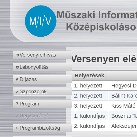
Versenyfelhívás
Versenyen el
Lebonyolítás
Helyezések
Díjazás
1. helyezett
Hegyesi D
Szponzorok
2. helyezett
Bálint Kar
Program
3. helyezett
Kiss Máté 
1. különdíjas
Bosznai T
Regisztráció
2. különdíjas
Alekszejen
Programbizottság