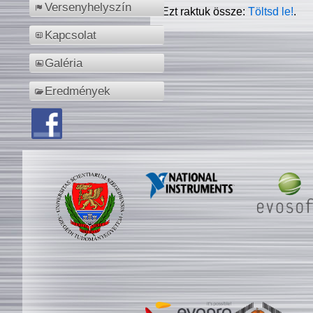
Versenyhelyszín
Ezt raktuk össze:
Töltsd le!
.
Kapcsolat
Galéria
Eredmények