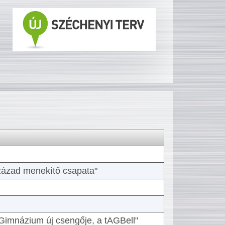
 század menekítő csapata"
Gimnázium új csengője, a tAGBell"