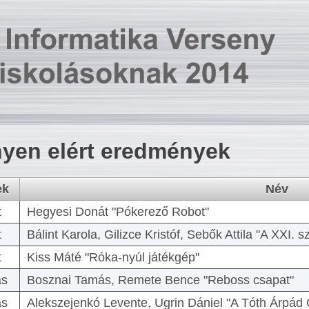
yen elért eredmények
ek
Név
t
Hegyesi Donát "Pókerező Robot"
t
Bálint Karola, Gilizce Kristóf, Sebők Attila "A XXI.
t
Kiss Máté "Róka-nyúl játékgép"
as
Bosznai Tamás, Remete Bence "Reboss csapat"
as
Alekszejenkó Levente, Ugrin Dániel "A Tóth Árpád 