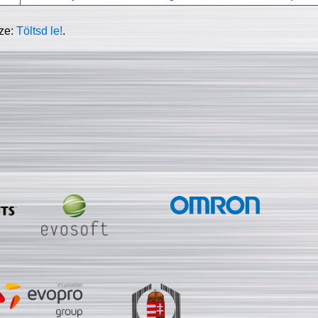
sze:
Töltsd le!
.