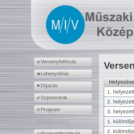
Versenyfelhívás
Versen
Lebonyolítás
Helyezés
Díjazás
1. helyezet
Szponzorok
2. helyezet
Program
3. helyezet
1. különdíj
Regisztráció
2. különdíj
Programbizottság