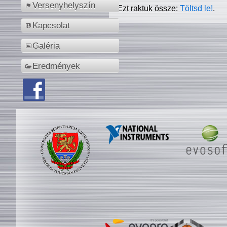
Versenyhelyszín
Ezt raktuk össze:
Töltsd le!
.
Kapcsolat
Galéria
Eredmények