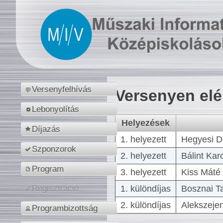
Versenyfelhívás
Versenyen el
Lebonyolítás
Helyezések
Díjazás
1. helyezett
Hegyesi D
Szponzorok
2. helyezett
Bálint Kar
Program
3. helyezett
Kiss Máté 
1. különdíjas
Bosznai T
Regisztráció
2. különdíjas
Alekszejen
Programbizottság