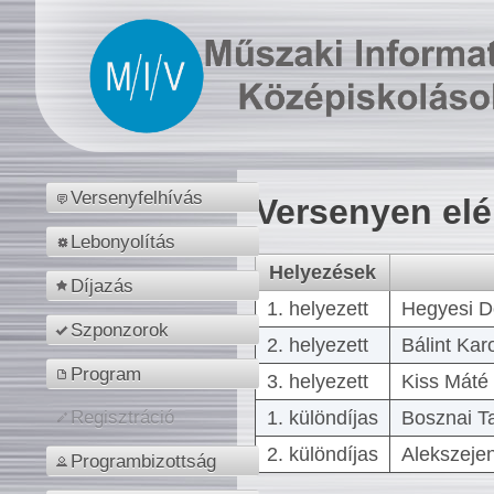
Versenyfelhívás
Versenyen el
Lebonyolítás
Helyezések
Díjazás
1. helyezett
Hegyesi D
Szponzorok
2. helyezett
Bálint Kar
Program
3. helyezett
Kiss Máté 
1. különdíjas
Bosznai T
Regisztráció
2. különdíjas
Alekszejen
Programbizottság