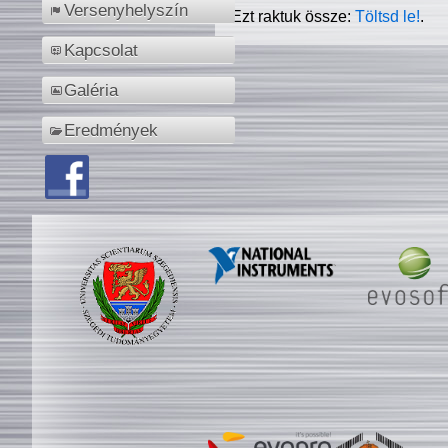
Versenyhelyszín
Ezt raktuk össze:
Töltsd le!
.
Kapcsolat
Galéria
Eredmények