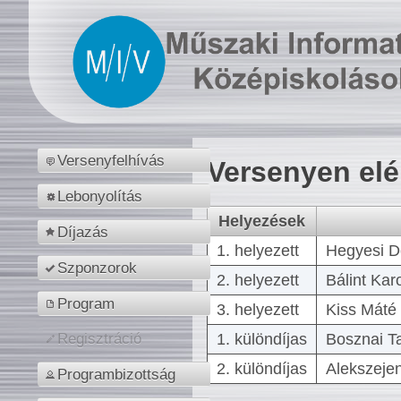
Versenyfelhívás
Versenyen el
Lebonyolítás
Helyezések
Díjazás
1. helyezett
Hegyesi D
Szponzorok
2. helyezett
Bálint Kar
Program
3. helyezett
Kiss Máté 
1. különdíjas
Bosznai T
Regisztráció
2. különdíjas
Alekszejen
Programbizottság