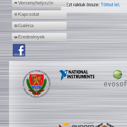
Versenyhelyszín
Ezt raktuk össze:
Töltsd le!
.
Kapcsolat
Galéria
Eredmények