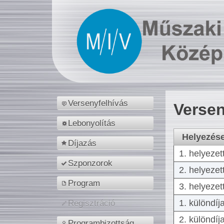
Versenyfelhívás
Versen
Lebonyolítás
Helyezés
Díjazás
1. helyezet
Szponzorok
2. helyezet
Program
3. helyezet
1. különdíj
Regisztráció
2. különdíj
Programbizottság