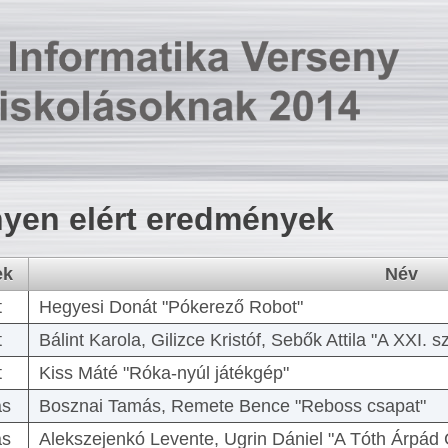
yen elért eredmények
ek
Név
t
Hegyesi Donát "Pókerező Robot"
t
Bálint Karola, Gilizce Kristóf, Sebők Attila "A XXI.
t
Kiss Máté "Róka-nyúl játékgép"
as
Bosznai Tamás, Remete Bence "Reboss csapat"
as
Alekszejenkó Levente, Ugrin Dániel "A Tóth Árpád 