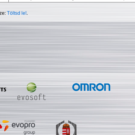
sze:
Töltsd le!
.