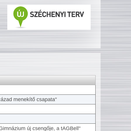
 század menekítő csapata"
Gimnázium új csengője, a tAGBell"