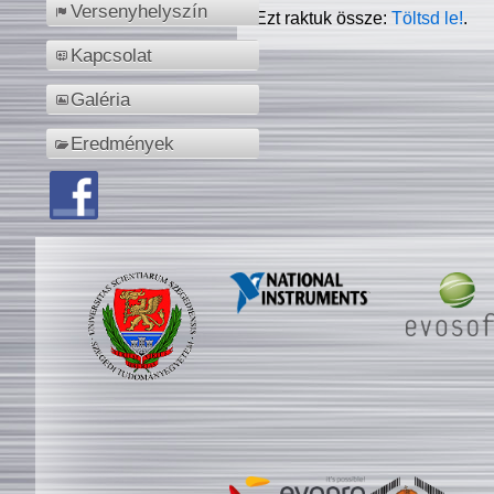
Versenyhelyszín
Ezt raktuk össze:
Töltsd le!
.
Kapcsolat
Galéria
Eredmények