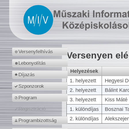
Versenyfelhívás
Versenyen el
Lebonyolítás
Helyezések
Díjazás
1. helyezett
Hegyesi D
Szponzorok
2. helyezett
Bálint Kar
Program
3. helyezett
Kiss Máté 
1. különdíjas
Bosznai T
Regisztráció
2. különdíjas
Alekszejen
Programbizottság