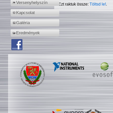
Versenyhelyszín
Ezt raktuk össze:
Töltsd le!
.
Kapcsolat
Galéria
Eredmények