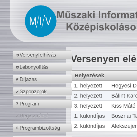
Versenyfelhívás
Versenyen el
Lebonyolítás
Helyezések
Díjazás
1. helyezett
Hegyesi D
Szponzorok
2. helyezett
Bálint Kar
Program
3. helyezett
Kiss Máté 
1. különdíjas
Bosznai T
Regisztráció
2. különdíjas
Alekszejen
Programbizottság