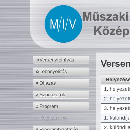
Versenyfelhívás
Versen
Lebonyolítás
Helyezés
Díjazás
1. helyezet
Szponzorok
2. helyezet
Program
3. helyezet
1. különdíj
Regisztráció
2. különdíj
Programbizottság