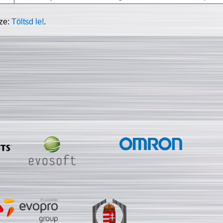
sze:
Töltsd le!
.