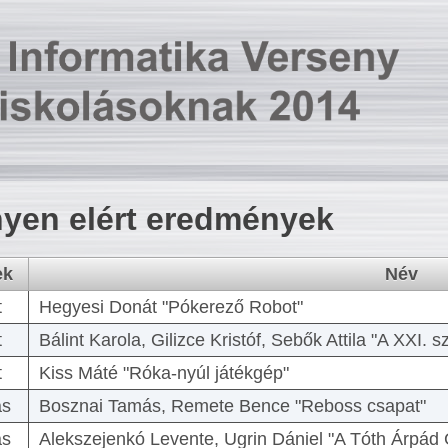
yen elért eredmények
ek
Név
t
Hegyesi Donát "Pókerező Robot"
t
Bálint Karola, Gilizce Kristóf, Sebők Attila "A XXI.
t
Kiss Máté "Róka-nyúl játékgép"
as
Bosznai Tamás, Remete Bence "Reboss csapat"
as
Alekszejenkó Levente, Ugrin Dániel "A Tóth Árpád 