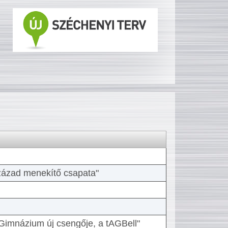
 század menekítő csapata"
Gimnázium új csengője, a tAGBell"