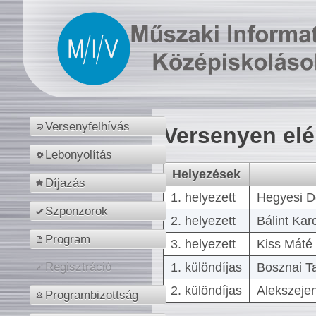
Versenyfelhívás
Versenyen el
Lebonyolítás
Helyezések
Díjazás
1. helyezett
Hegyesi D
Szponzorok
2. helyezett
Bálint Kar
Program
3. helyezett
Kiss Máté 
1. különdíjas
Bosznai T
Regisztráció
2. különdíjas
Alekszejen
Programbizottság