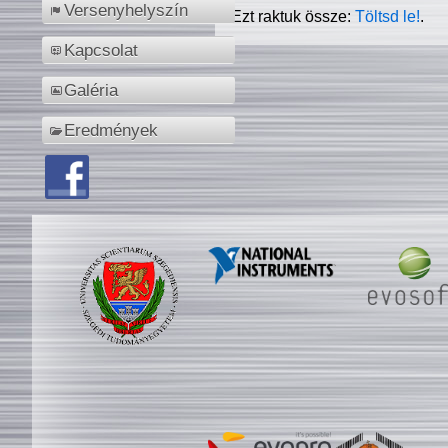
Versenyhelyszín
Ezt raktuk össze:
Töltsd le!
.
Kapcsolat
Galéria
Eredmények