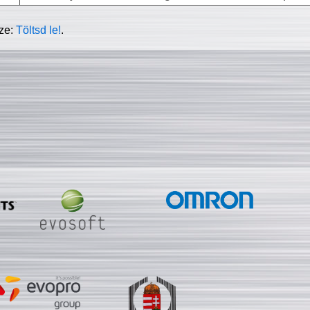
sze:
Töltsd le!
.