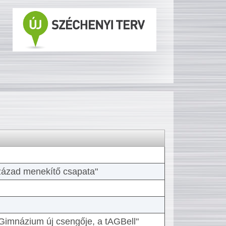
 század menekítő csapata"
Gimnázium új csengője, a tAGBell"