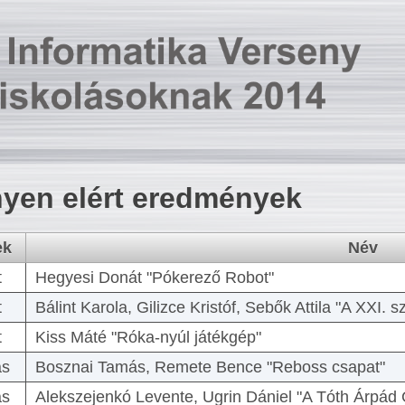
yen elért eredmények
ek
Név
t
Hegyesi Donát "Pókerező Robot"
t
Bálint Karola, Gilizce Kristóf, Sebők Attila "A XXI.
t
Kiss Máté "Róka-nyúl játékgép"
as
Bosznai Tamás, Remete Bence "Reboss csapat"
as
Alekszejenkó Levente, Ugrin Dániel "A Tóth Árpád 