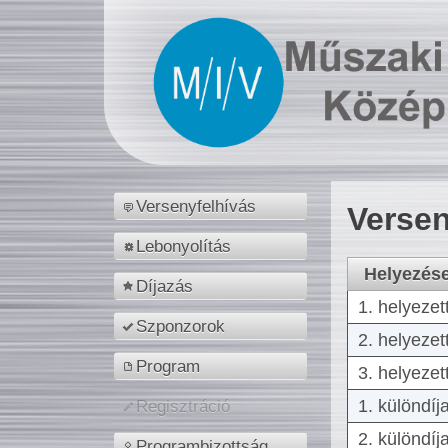
Versenyfelhívás
Versen
Lebonyolítás
Helyezés
Díjazás
1. helyezet
Szponzorok
2. helyezet
Program
3. helyezet
1. különdíj
Regisztráció
2. különdíj
Programbizottság