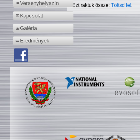
Versenyhelyszín
Ezt raktuk össze:
Töltsd le!
.
Kapcsolat
Galéria
Eredmények