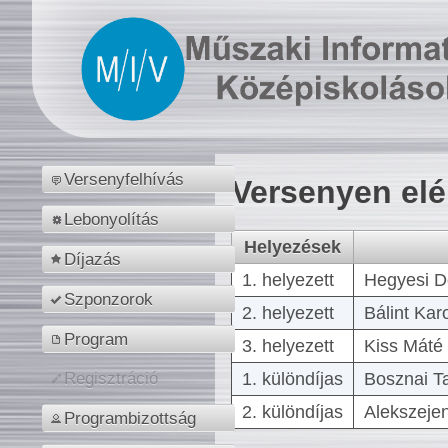
Versenyfelhívás
Versenyen el
Lebonyolítás
Helyezések
Díjazás
1. helyezett
Hegyesi D
Szponzorok
2. helyezett
Bálint Kar
Program
3. helyezett
Kiss Máté 
1. különdíjas
Bosznai T
Regisztráció
2. különdíjas
Alekszejen
Programbizottság